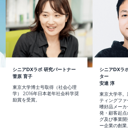
シニアDXラボ 研究パートナー
シニアDXラ
菅原 育子
ター
安達 淳
東京大学博士号取得（社会心理
学） 2016年日本老年社会科学奨
東京大学卒。
励賞を受賞。
ティングファ
嗜好品メーカ
発・顧客起点
グ及び事業開
ー企業の創業